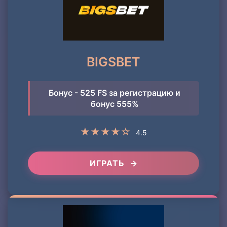
BIGSBET
Бонус - 525 FS за регистрацию и
бонус 555%
★★★★☆
4.5
ИГРАТЬ