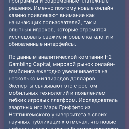
программы и современные платежные
решения. Именно поэтому новые онлайн
казино привлекают внимание как
начинающих пользователей, так и
опытных игроков, которые стремятся
исследовать свежие игровые каталоги и
обновленные интерфейсы.
По данным аналитической компании H2
Gambling Capital, мировой рынок онлайн-
гемблинга ежегодно увеличивается на
несколько миллиардов долларов.
Эксперты связывают это с ростом
мобильных технологий и появлением
гибких игровых платформ. Исследователь
азартных игр Марк Гриффитс из
Ноттингемского университета в своих
научных публикациях отмечал, что новые
цифровые казино часто быстрее внедряют