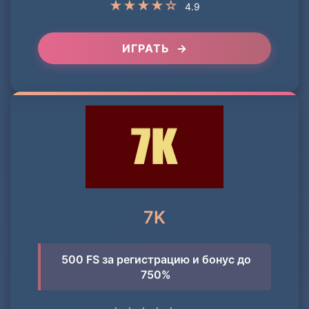
★★★★☆
4.9
ИГРАТЬ
7K
500 FS за регистрацию и бонус до
750%