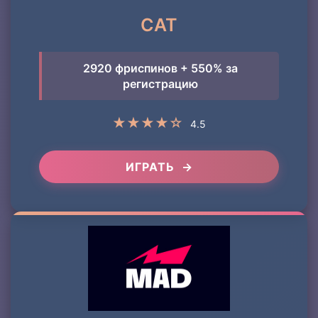
CAT
2920 фриспинов + 550% за
регистрацию
★★★★☆
4.5
ИГРАТЬ