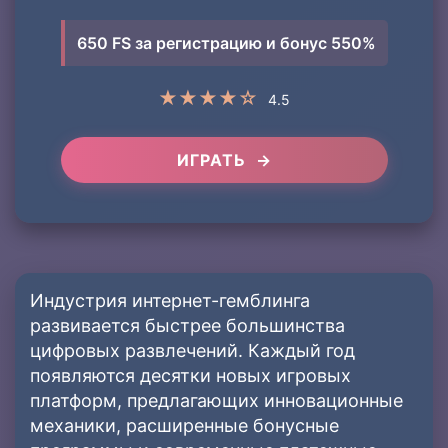
650 FS за регистрацию и бонус 550%
★★★★☆
4.5
ИГРАТЬ
Индустрия интернет-гемблинга
развивается быстрее большинства
цифровых развлечений. Каждый год
появляются десятки новых игровых
платформ, предлагающих инновационные
механики, расширенные бонусные