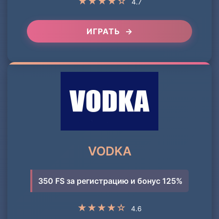
★★★★☆
4.7
ИГРАТЬ
VODKA
350 FS за регистрацию и бонус 125%
★★★★☆
4.6