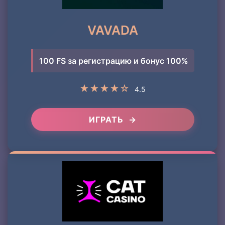
VAVADA
100 FS за регистрацию и бонус 100%
★★★★☆
4.5
ИГРАТЬ