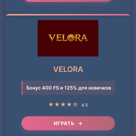
VELORA
Бонус 400 FS и 125% для новичков
★★★★☆
4.5
ИГРАТЬ