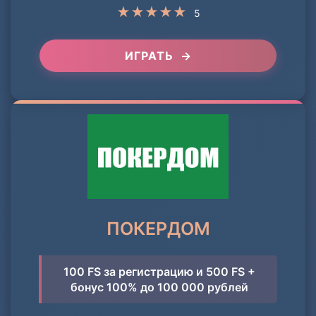
★★★★★
5
ИГРАТЬ
ПОКЕРДОМ
100 FS за регистрацию и 500 FS +
бонус 100% до 100 000 рублей