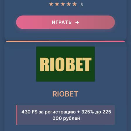
★★★★★
5
ИГРАТЬ
RIOBET
430 FS за регистрацию + 325% до 225
000 рублей