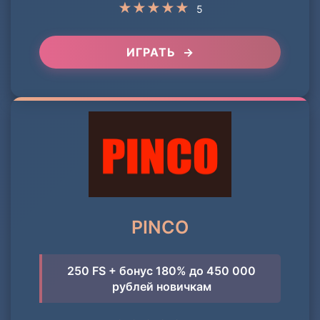
★★★★★
5
ИГРАТЬ
PINCO
250 FS + бонус 180% до 450 000
рублей новичкам