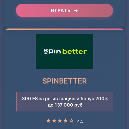
ИГРАТЬ
SPINBETTER
300 FS за регистрацию и бонус 200%
до 137 000 руб
★★★★☆
4.5